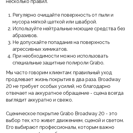
несколько правил.
КОНТ
О КОМПАНИИ
 ТОВАРОВ
info@g
Регулярно очищайте поверхность от пыли и
О нас
 линолеум
мусора мягкой щеткой или шваброй.
info@i
Доставка и оплата
Используйте нейтральные моющие средства без
паркет
г. Аст
абразивов.
Дизайнерам
Бокейх
я плитка (LVT)
Не допускайте попадания на поверхность
Услуги
г. Ура
линолеум
Монтаж
агрессивных химикатов.
Фотогалерея
Шолох
PDF Каталоги
покрытия «Show»
При необходимости можно использовать
специальные защитные полироли Grabo.
ий линолеум
Мы часто говорим клиентам: правильный уход
ческий линолеум
продлевает жизнь покрытия в два раза. Broadway
ое покрытие
20 не требует особых усилий, но благодарно
отвечает на аккуратное обращение - сцена всегда
й линолеум
выглядит аккуратно и свежо.
я стен
Сценическое покрытие Grabo Broadway 20 - это
выбор тех, кто живет движением, сценой и светом.
Его выбирают профессионалы, которым важно