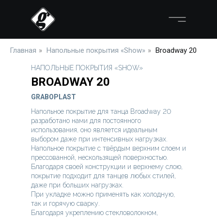
Главная
»
Напольные покрытия «Show»
»
Broadway 20
НАПОЛЬНЫЕ ПОКРЫТИЯ «SHOW»
BROADWAY 20
GRABOPLAST
Напольное покрытие для танца Broadway 20
разработано нами для постоянного
использования, оно является идеальным
выбором даже при интенсивных нагрузках.
Напольное покрытие с твёрдым верхним слоем и
прессованной, нескользящей поверхностью.
Благодаря своей конструкции и верхнему слою,
покрытие подходит для танцев любых стилей,
даже при больших нагрузках.
При укладке можно применять как холодную,
так и горячую сварку.
Благодаря укреплению стекловолокном,