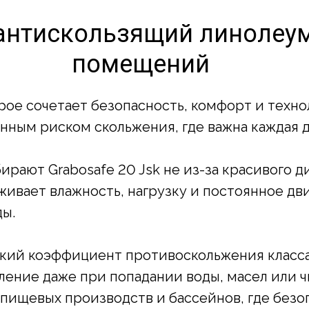
– антискользящий линолеу
помещений
орое сочетает безопасность, комфорт и техно
ным риском скольжения, где важна каждая д
рают Grabosafe 20 Jsk не из-за красивого диз
живает влажность, нагрузку и постоянное дв
ды.
окий коэффициент противоскольжения класса
ние даже при попадании воды, масел или ч
пищевых производств и бассейнов, где безо