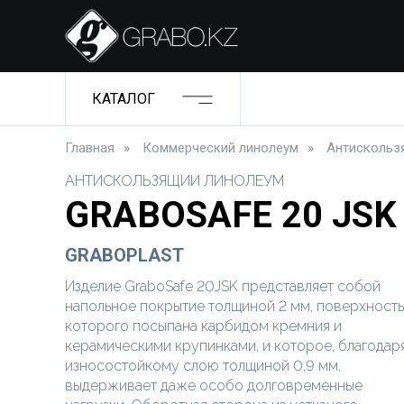
КАТАЛОГ
Главная
»
Коммерческий линолеум
»
Антискольз
АНТИСКОЛЬЗЯЩИЙ ЛИНОЛЕУМ
GRABOSAFE 20 JSK
GRABOPLAST
Изделие GraboSafe 20JSK представляет собой
напольное покрытие толщиной 2 мм, поверхность
которого посыпана карбидом кремния и
керамическими крупинками, и которое, благодар
износостойкому слою толщиной 0,9 мм,
выдерживает даже особо долговременные