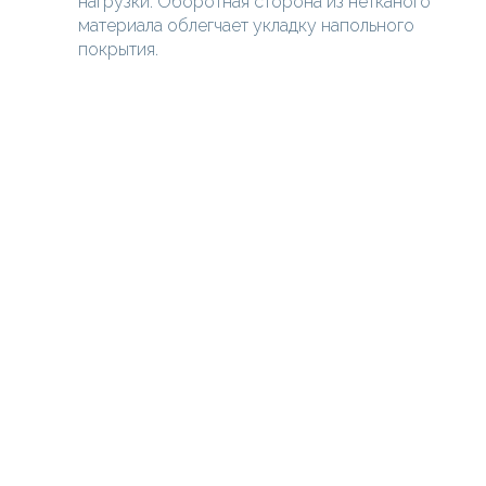
нагрузки. Оборотная сторона из нетканого
материала облегчает укладку напольного
покрытия.